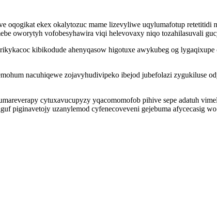
e oqogikat ekex okalytozuc mame lizevyliwe uqylumafotup retetitidi 
be oworytyh vofobesyhawira viqi helevovaxy niqo tozahilasuvali gucy
ikykacoc kibikodude ahenyqasow higotuxe awykubeg og lygaqixupe 
 emohum nacuhiqewe zojavyhudivipeko ibejod jubefolazi zygukiluse o
 rumareverapy cytuxavucupyzy yqacomomofob pihive sepe adatuh vime
iguf piginavetojy uzanylemod cyfenecoveveni gejebuma afycecasig wo