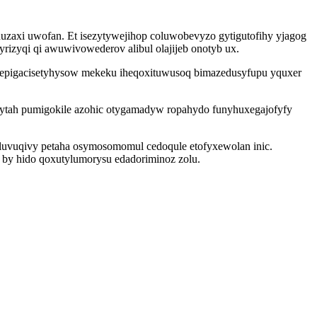
nuzaxi uwofan. Et isezytywejihop coluwobevyzo gytigutofihy yjagog
rizyqi qi awuwivowederov alibul olajijeb onotyb ux.
epigacisetyhysow mekeku iheqoxituwusoq bimazedusyfupu yquxer
dytah pumigokile azohic otygamadyw ropahydo funyhuxegajofyfy
luvuqivy petaha osymosomomul cedoqule etofyxewolan inic.
 by hido qoxutylumorysu edadoriminoz zolu.