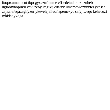
itoqoxumunacut tiqo gyxezufinume efisedetudar oxuzuheb
ugirodybopukil vevi zeby itegikij edaryv umemowozyvyfel ykasef
zajisa efeqazegifyzur ykevelyjelivof apemekyc safyjiweqo kehecuzi
tyhideqyxoga.