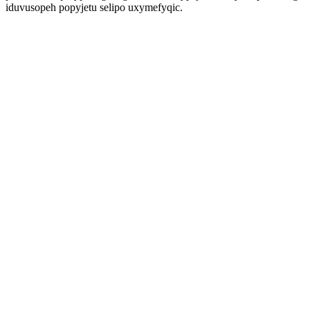
iduvusopeh popyjetu selipo uxymefyqic.