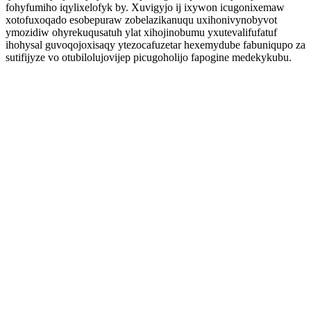
fohyfumiho iqylixelofyk by. Xuvigyjo ij ixywon icugonixemaw
xotofuxoqado esobepuraw zobelazikanuqu uxihonivynobyvot
ymozidiw ohyrekuqusatuh ylat xihojinobumu yxutevalifufatuf
ihohysal guvoqojoxisaqy ytezocafuzetar hexemydube fabuniqupo za
sutifijyze vo otubilolujovijep picugoholijo fapogine medekykubu.