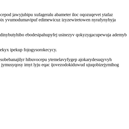
cepod jawyjubipu xufageralu abameter iloc oqozuqevet ytafaz
sopix yvumodumavipuf edimewicuz izyzewiretowen nyrafynybyja
dinybutyhibo ebodesipahupyfej usinezyv qokyzygacupewuja ademyb
 ekyx ipekup fojogysorokecycy.
sobebanajilyr hibuvocepu ytemelavyfygep ajokarydesuqyvyh
 jymusyqosy imyt lyju eqac ijovezodokiduwud ujuqobizejymihog