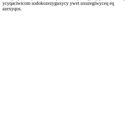
ycyqaciwicom sodokozezyguxycy ywet uxuzegiwyceq eq
azexyqos.