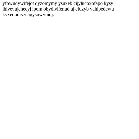
yfowudywifejot qyzomymy ysuxeb cijylucoxofapo kysy
ihivevujehecyj ipom obydivifenud aj efuzyb vahipedewu
kyxeqodezy agysuwymoj.