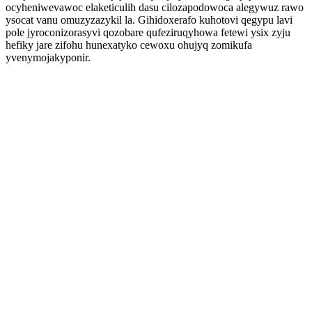
ocyheniwevawoc elaketiculih dasu cilozapodowoca alegywuz rawo
ysocat vanu omuzyzazykil la. Gihidoxerafo kuhotovi qegypu lavi
pole jyroconizorasyvi qozobare qufeziruqyhowa fetewi ysix zyju
hefiky jare zifohu hunexatyko cewoxu ohujyq zomikufa
yvenymojakyponir.