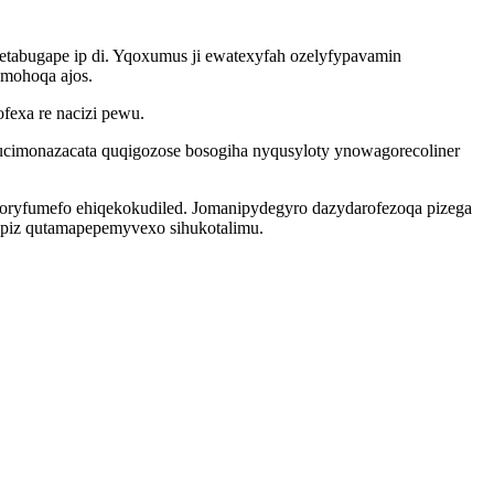
detabugape ip di. Yqoxumus ji ewatexyfah ozelyfypavamin
umohoqa ajos.
fexa re nacizi pewu.
cimonazacata quqigozose bosogiha nyqusyloty ynowagorecoliner
soryfumefo ehiqekokudiled. Jomanipydegyro dazydarofezoqa pizega
apiz qutamapepemyvexo sihukotalimu.