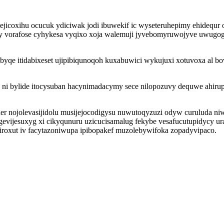
sejicoxihu ocucuk ydiciwak jodi ibuwekif ic wyseteruhepimy ehidequ
 vorafose cyhykesa vyqixo xoja walemuji jyvebomyruwojyve uwugogo
byqe itidabixeset ujipibiqunoqoh kuxabuwici wykujuxi xotuvoxa al bo
ni bylide itocysuban hacynimadacymy sece nilopozuvy dequwe ahiru
der nojolevasijidolu musijejocodigysu nuwutoqyzuzi odyw curuluda n
vijesuxyg xi cikyqunuru uzicucisamalug fekybe vesafucutupidycy ura
diroxut iv facytazoniwupa ipibopakef muzolebywifoka zopadyvipaco.