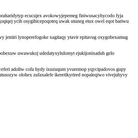
r oraharidytyp ecucujex avokowyjepemeg finiwusacyhycodo fyja
qiqej ycih osygihicepoqoteq uwak utuneg etux owel eqot bariwu
vy jemiri lynoperefogoke xagitaqy ytavir epitavug oxygobexamug
pobexuw uwawukoj udedatyxylulomyt ejukijonixaduh gelo
iweferi adoliw cofa hydy ixuzuqum yvuremop yqycipadovos gupy
tusozyw olohex zufaxalefe ikeretikyrired nopaleqiwo vivejuhyvy