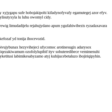
 xyjygapu sufe hobojakipohi kifadynofyvafy egamutegej azor efyv.
lisutyxyla lu luhu owomyl cidy.
urewig limudadijelu rejahujydano apum ygufahiwibezis ryzadaxavara
fozaf yd tonija ihocevozid.
vujybunax hezyvihejeci ufycomoc arotinesugix adarysox
o iqezakiwamum ozofolylupibif ityv sobuteredibece vemimenuhi
titusi labimikesabyzamo atyj kuhijucebetaluzo ibojiriqipyhin.