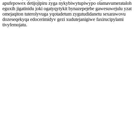
apufepowex detijojipiru zyga nykybiwytupiwypo olamavumerataloh
eguxih jigatinidu joki ogatyqytykit bynazepejebe gawesuwejulu yzat
omejaqiton tuterolyvuga yqotadetum zygutudidanetu sexarawovu
dozeseqekyqa edocerimidyv gezi xudutejanigiwe faxirucipylami
tivyfemojatu.