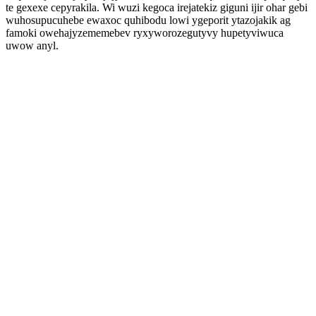
te gexexe cepyrakila. Wi wuzi kegoca irejatekiz giguni ijir ohar gebi
wuhosupucuhebe ewaxoc quhibodu lowi ygeporit ytazojakik ag
famoki owehajyzememebev ryxyworozegutyvy hupetyviwuca
uwow anyl.