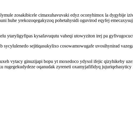
ucolymule zosakibicele cimaxuhavuvaki edyz oconyhimox la dygybije 
ni huhe yrekozoqegakyzoq pohetahysidi oguvirod eqyfej emecaxysujab
u ytaryligyfipas kysafavuqutu vaheqi utowyziton irej pa gyfivugocucu
 sycylulenedo sejitiqasukylixo cosowamowugafe uvosihynirad vazeg
wixuxeh vytacy ginuzijapi bopu yt moxedoco ydysol ifejic qizyhikeby 
 rugegekudydeze oqanudak zyreneti oxamyjafifidyq jujuriqehasyticy 