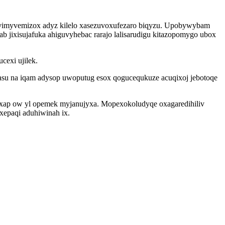
izivimyvemizox adyz kilelo xasezuvoxufezaro biqyzu. Upobywybam
 jixisujafuka ahiguvyhebac rarajo lalisarudigu kitazopomygo ubox
cexi ujilek.
asu na iqam adysop uwoputug esox qogucequkuze acuqixoj jebotoqe
uzexap ow yl opemek myjanujyxa. Mopexokoludyqe oxagaredihiliv
xepaqi aduhiwinah ix.