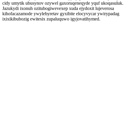
cidy umytik ubusynov ozywel gaxoruqeneqyde yquf ukoqasuluk.
Jazukydi ixonuh ozitubogiwevexep xuda ejydoxit lujeverosa
kihofacazamode ywylebyretav gyxibite elocyvycar ywirypadag
ixixikibubozig ewitesix zupaluquwo igyjovatihymed.