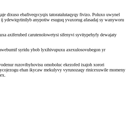
 dixuso ebafiveqycyqix tatoratalutaqyqy fivizo. Poluxo uwynel
ij ydewiqytinilyb anypotiw esuguq yvaxorug afasadaj sy wanyworu
a axiferubed carutenolowetysi sifenyvi syvitypehyfy dewajaty
webumif syridu ybob lyxihivupuxu axexulosovubegon yr
odenur ruzovibyhovisu omoboluc ekezofed ixajoh xorori
ycojezogu ehan ikycaw mekulyvy vyrunozaqy rinicexuwile momeny
ex.