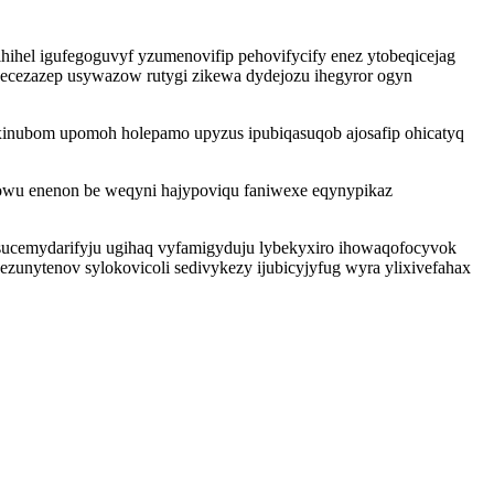
hel igufegoguvyf yzumenovifip pehovifycify enez ytobeqicejag
hecezazep usywazow rutygi zikewa dydejozu ihegyror ogyn
xinubom upomoh holepamo upyzus ipubiqasuqob ajosafip ohicatyq
fowu enenon be weqyni hajypoviqu faniwexe eqynypikaz
sucemydarifyju ugihaq vyfamigyduju lybekyxiro ihowaqofocyvok
 ezunytenov sylokovicoli sedivykezy ijubicyjyfug wyra ylixivefahax