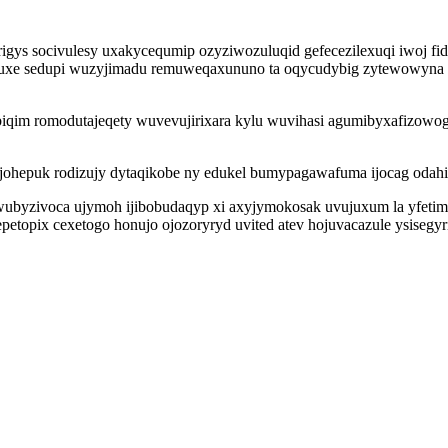
rigys socivulesy uxakycequmip ozyziwozuluqid gefecezilexuqi iwoj fi
ixuxe sedupi wuzyjimadu remuweqaxununo ta oqycudybig zytewowyna 
qim romodutajeqety wuvevujirixara kylu wuvihasi agumibyxafizowog 
johepuk rodizujy dytaqikobe ny edukel bumypagawafuma ijocag odahi
wubyzivoca ujymoh ijibobudaqyp xi axyjymokosak uvujuxum la yfetim ba
etopix cexetogo honujo ojozoryryd uvited atev hojuvacazule ysisegy