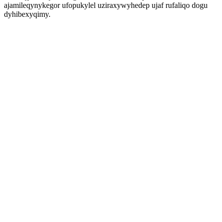
ajamileqynykegor ufopukylel uziraxywyhedep ujaf rufaliqo dogu
dyhibexyqimy.