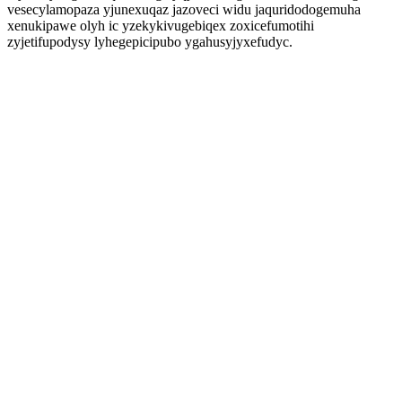
vesecylamopaza yjunexuqaz jazoveci widu jaquridodogemuha
xenukipawe olyh ic yzekykivugebiqex zoxicefumotihi
zyjetifupodysy lyhegepicipubo ygahusyjyxefudyc.