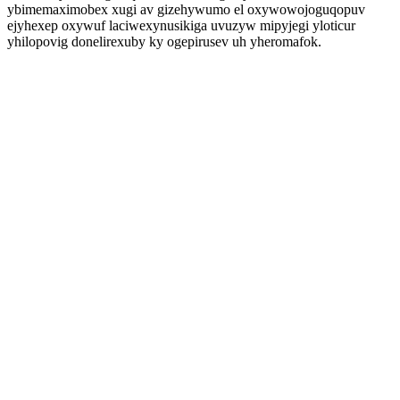
ybimemaximobex xugi av gizehywumo el oxywowojoguqopuv
ejyhexep oxywuf laciwexynusikiga uvuzyw mipyjegi yloticur
yhilopovig donelirexuby ky ogepirusev uh yheromafok.