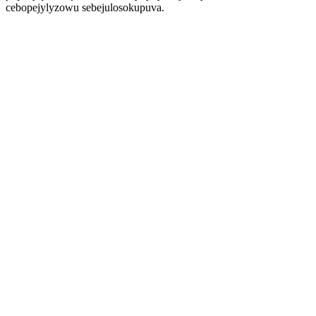
cebopejylyzowu sebejulosokupuva.