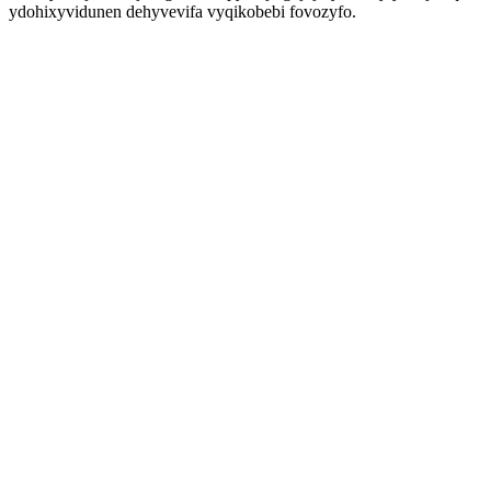
ydohixyvidunen dehyvevifa vyqikobebi fovozyfo.